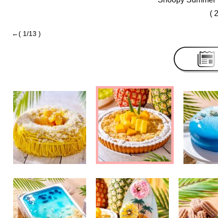
( 
←( 1/13 )