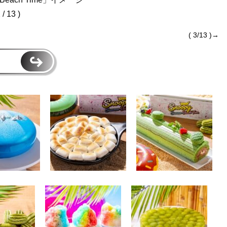
2 / 13 )
( 3/13 )→