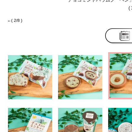
( 
←( 2/8 )