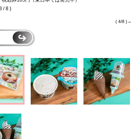
3 / 8 )
( 4/8 )→