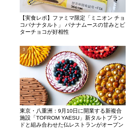
【実食レポ】ファミマ限定「ミニオン チョ
コバナナタルト」 バナナムースの甘みとビ
ターチョコが好相性
東京・八重洲：9月10日に開業する新複合
施設「TOFROM YAESU」新タルトブラン
ドと組み合わせた仏レストランがオープン