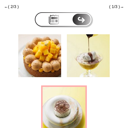
←( 2/3 )
( 1/3 )→