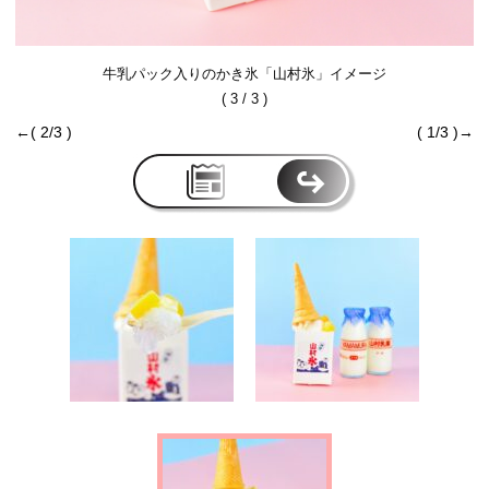
牛乳パック入りのかき氷「山村氷」イメージ
( 3 / 3 )
←( 2/3 )
( 1/3 )→