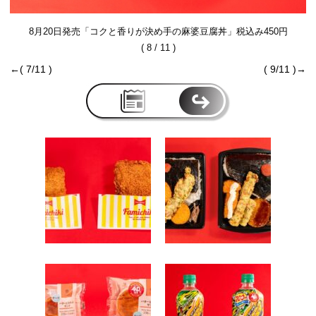
8月20日発売「コクと香りが決め手の麻婆豆腐丼」税込み450円
( 8 / 11 )
←( 7/11 )
( 9/11 )→