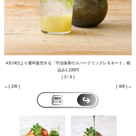
4月24日より通年販売する「宇治抹茶のスパークリングレモネード」税
込み1,100円
( 3 / 8 )
←( 2/8 )
( 4/8 )→