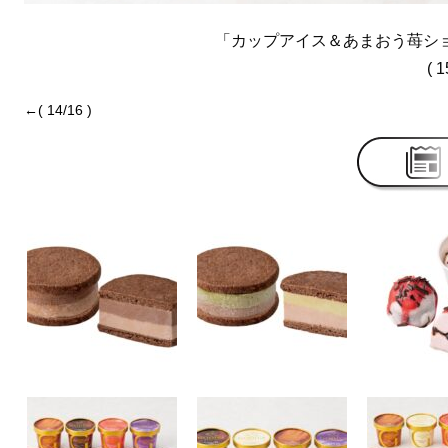
「カップアイス＆あまおう苺ショコ
( 1
←( 14/16 )