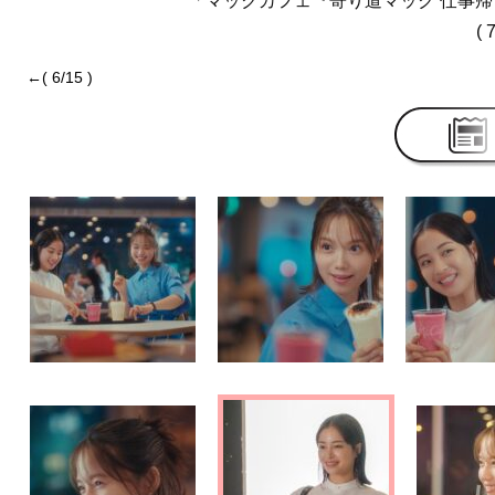
「マックカフェ『寄り道マック 仕事
( 
←( 6/15 )