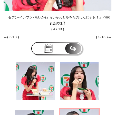
「セブン‐イレブン×ちいかわ ちいかわと冬をたのしんじゃお！」PR発
表会の様子
( 4 / 13 )
←( 3/13 )
( 5/13 )→