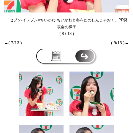
「セブン‐イレブン×ちいかわ ちいかわと冬をたのしんじゃお！」PR発
表会の様子
( 8 / 13 )
←( 7/13 )
( 9/13 )→