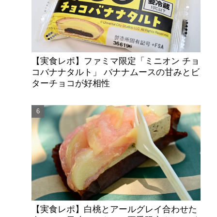
【実食レポ】ファミマ限定「ミニオン チョ
コバナナタルト」 バナナムースの甘みとビ
ターチョコが好相性
【実食レポ】白桃とアールグレイ合わせた