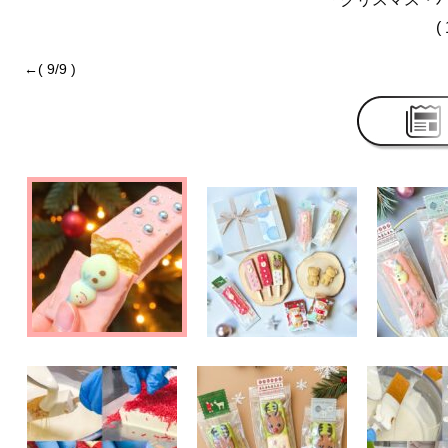
( 
←( 9/9 )