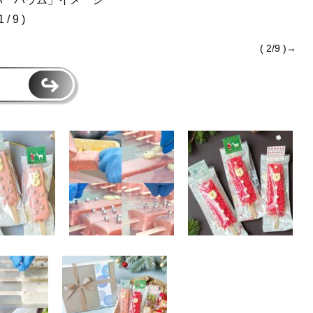
1 / 9 )
( 2/9 )→