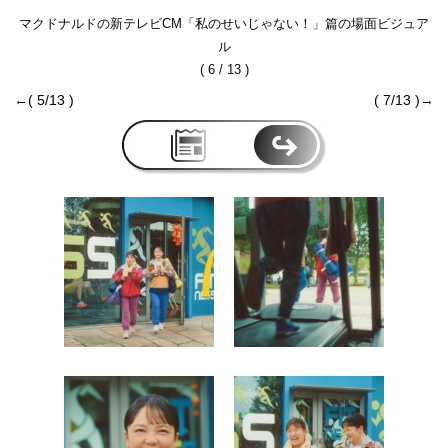
マクドナルドの新テレビCM「私のせいじゃない！」篇の場面ビジュア
ル
( 6 / 13 )
←( 5/13 )
( 7/13 )→