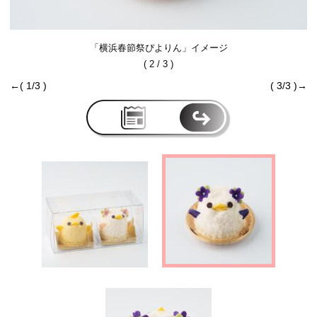
「横浜春節祭ぴよりん」イメージ
( 2 / 3 )
←( 1/3 )
( 3/3 )→