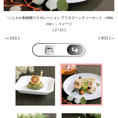
「いしかわ動物園コラボレーション アフタヌーンティーセット ～little
zoo～」イメージ
( 2 / 11 )
←( 1/11 )
( 3/11 )→