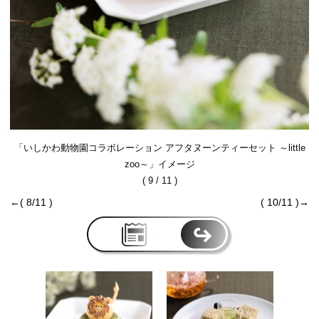
「いしかわ動物園コラボレーション アフタヌーンティーセット ～little
zoo～」イメージ
( 9 / 11 )
←( 8/11 )
( 10/11 )→