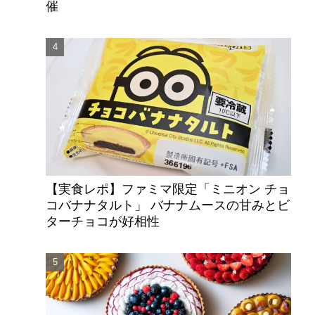
催
【実食レポ】ファミマ限定「ミニオン チョ
コバナナタルト」 バナナムースの甘みとビ
ターチョコが好相性