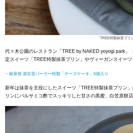
「TREE特製抹茶プリ
代々木公園のレストラン「TREE by NAKED yoyogi 
定スイーツ「TREE特製抹茶プリン」やヴィーガンスイー
・銀座発 資生堂パーラー特製「チーズケーキ」6個入り
新年は抹茶を主役にしたスイーツ「TREE特製抹茶プリン
リンにバルサミコ酢でスッキリした甘さの黒蜜、白笠原餅