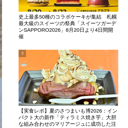
史上最多50種のコラボケーキが集結 札幌
最大級のスイーツの祭典「スイーツガーデ
ンSAPPORO2026」8月20日より4日間開
催
【実食レポ】夏のさつまいも博2026：イン
パクト大の新作「ティラミス焼き芋」大胆
な組み合わせのマリアージュに成功した注