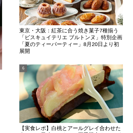
東京・大阪：紅茶に合う焼き菓子7種揃う
「ビスキュイテリエ ブルトンヌ」特別企画
「夏のティーパーティー」8月20日より初
展開
【実食レポ】白桃とアールグレイ合わせた