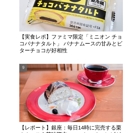
【実食レポ】ファミマ限定「ミニオン チョ
コバナナタルト」 バナナムースの甘みとビ
ターチョコが好相性
【レポート】銀座：毎日14時に完売する栗