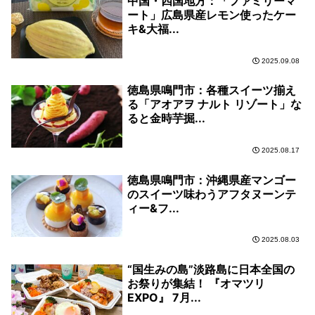
中国・四国地方：「ファミリーマ
ート」広島県産レモン使ったケー
キ&大福...
2025.09.08
徳島県鳴門市：各種スイーツ揃え
る「アオアヲ ナルト リゾート」な
ると金時芋掘...
2025.08.17
徳島県鳴門市：沖縄県産マンゴー
のスイーツ味わうアフタヌーンテ
ィー&フ...
2025.08.03
“国生みの島”淡路島に日本全国の
お祭りが集結！ 『オマツリ
EXPO』 7月...