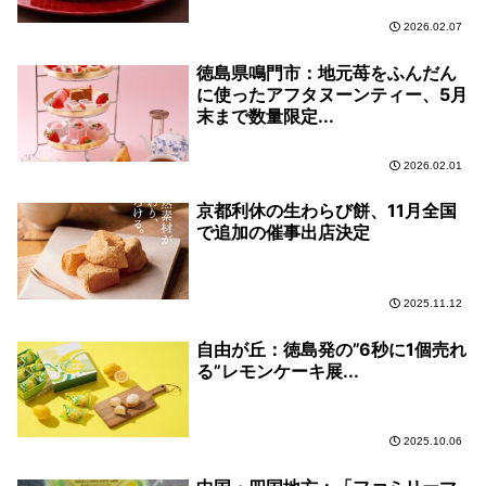
2026.02.07
徳島県鳴門市：地元苺をふんだん
に使ったアフタヌーンティー、5月
末まで数量限定...
2026.02.01
京都利休の生わらび餅、11月全国
で追加の催事出店決定
2025.11.12
自由が丘：徳島発の”6秒に1個売れ
る”レモンケーキ展...
2025.10.06