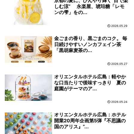
京都の夏に、ひんやり輝く“目で楽
しむ涼” 永楽屋、琥珀糖「レモ
ンの雫」をの...
2026.05.29
金ごまの香り、黒ごまのコク。 毎
日続けやすいノンカフェイン茶
「黒胡麻麦茶の...
2026.05.27
オリエンタルホテル広島：軽やか
な口当たりで後味すっきり 夏の
庭園がテーマのア...
2026.05.24
オリエンタルホテル広島：ホテル
開業20周年企画第5弾『不思議の
国のアリス』”...