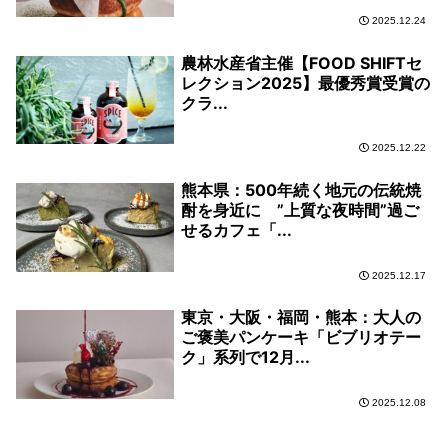
2025.12.24
農林水産省主催【FOOD SHIFTセ
レクション2025】最優秀賞受賞の
クラ...
2025.12.22
熊本県：500年続く地元の伝統焼
酎を身近に ”上質な夜時間”過ご
せるカフェ「...
2025.12.17
東京・大阪・福岡・熊本：大人の
ご褒美パンケーキ「ビブリオテー
ク」系列で12月...
2025.12.08