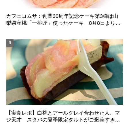
カフェコムサ：創業30周年記念ケーキ第3弾は山
梨県産桃「一桃匠」使ったケーキ 8月8日より期
間限定登場
【実食レポ】白桃とアールグレイ合わせた人、マ
ジ天才 スタバの夏季限定タルトがご褒美すぎた
件