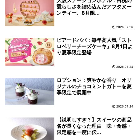
大阪ステーションホテル：白桃の
愛らしさを詰め込んだアフタヌー
ンティー、8月限...
2026.07.26
ビアードパパ：毎年高人気「スト
ロベリーチーズケーキ」8月1日よ
り夏季限定登場
2026.07.24
ロブション：爽やかな香り オリ
ジナルのチョコミントガトーを夏
季限定で展開中
2026.07.24
【説明しすぎ？】スイーツの商品
名が長くなった理由 味・食感・
限定感を一度に伝...