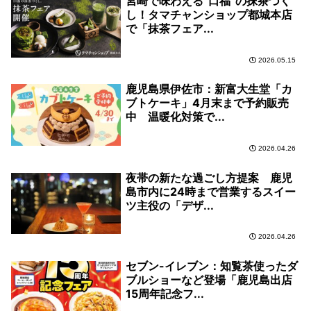
宮崎で味わえる”口福”の抹茶づく
し！タマチャンショップ都城本店
で「抹茶フェア...
2026.05.15
鹿児島県伊佐市：新富大生堂「カ
ブトケーキ」4月末まで予約販売
中 温暖化対策で...
2026.04.26
夜帯の新たな過ごし方提案 鹿児
島市内に24時まで営業するスイー
ツ主役の「デザ...
2026.04.26
セブン-イレブン：知覧茶使ったダ
ブルショーなど登場「鹿児島出店
15周年記念フ...