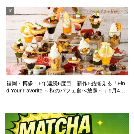
福岡・博多：6年連続6度目 新作5品揃える「Fin
d Your Favorite ～秋のパフェ食べ放題～」9月4日
より期間限定開催