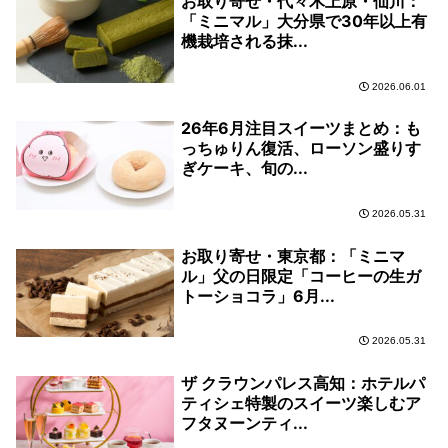
お取り寄せ・代々木上原・仙川：
「ミニマル」大分県で30年以上有
機栽培される抹...
2026.06.01
26年6月注目スイーツまとめ：も
っちゅりん復活、ローソン盛りす
ぎケーキ、旬の...
2026.05.31
お取り寄せ・東京都：「ミニマ
ル」父の日限定「コーヒーの生ガ
トーショコラ」6月...
2026.05.31
ザ クラウンパレス高知：ホテルパ
ティシェ特製のスイーツ楽しむア
フタヌーンティ...