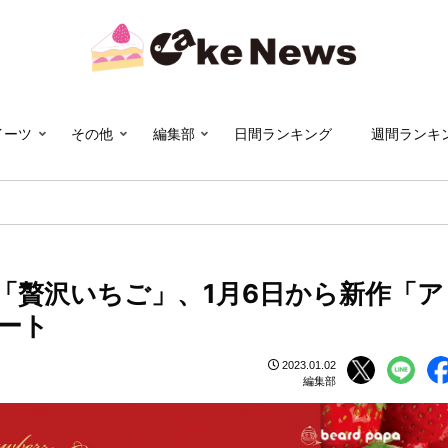
イーツ
その他
編集部
日間ランキング
週間ランキ
「贅沢いちご」、1月6日から新作「ア
ート
2023.01.02
編集部