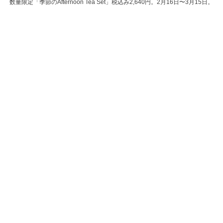
数量限定「季節のAfternoon Tea Set」税込み2,640円。2月16日〜3月15日。