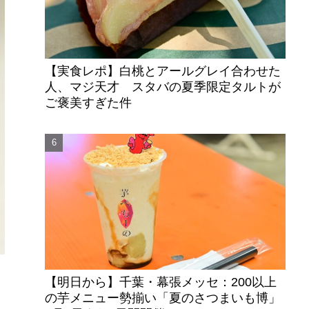
【実食レポ】白桃とアールグレイ合わせた
人、マジ天才 スタバの夏季限定タルトが
ご褒美すぎた件
【明日から】千葉・幕張メッセ：200以上
の芋メニュー勢揃い「夏のさつまいも博」