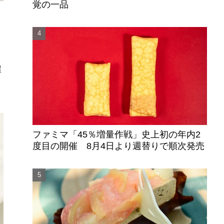
覚の一品
す
屋
ー
ファミマ「45％増量作戦」史上初の年内2
度目の開催 8月4日より週替りで順次発売