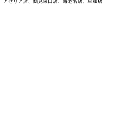
アゼリア店、鶴見東口店、海老名店、草加店