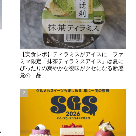
【実食レポ】ティラミスがアイスに ファ
ミマ限定「抹茶ティラミスアイス」は夏に
ぴったりの爽やかな後味がクセになる新感
覚の一品
ン
口
ち