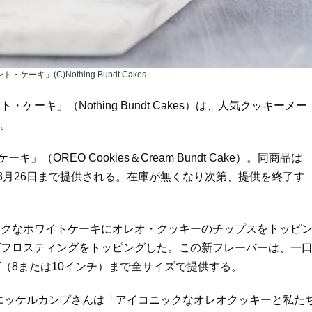
キ」(C)Nothing Bundt Cakes
キ」（Nothing Bundt Cakes）は、人気クッキーメー
た。
REO Cookies＆Cream Bundt Cake）。同商品は
2月6日〜3月26日まで提供される。在庫が無くなり次第、提供を終了す
ックなホワイトケーキにオレオ・クッキーのチップスをトッピ
ズフロスティングをトッピングした。この新フレーバーは、一
（8または10インチ）まで全サイズで提供する。
エッケルカンプさんは「アイコニックなオレオクッキーと私た