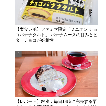
【実食レポ】ファミマ限定「ミニオン チョ
コバナナタルト」 バナナムースの甘みとビ
ターチョコが好相性
【レポート】銀座：毎日14時に完売する栗