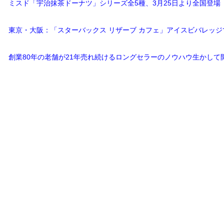
ミスド「宇治抹茶ドーナツ」シリーズ全5種、3月25日より全国登場
東京・大阪：「スターバックス リザーブ カフェ」アイスビバレッジ
創業80年の老舗が21年売れ続けるロングセラーのノウハウ生かして