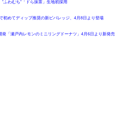
 ”ふわむち”「ドら抹茶」生地初採用
で初めてディップ推奨の新ビバレッジ、4月8日より登場
開発「瀬戸内レモンのミニリングドーナツ」4月6日より新発売