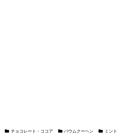
チョコレート・ココア
バウムクーヘン
ミント