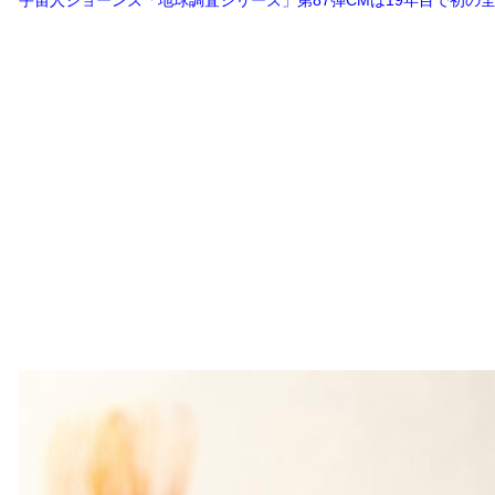
宇宙人ジョーンズ「地球調査シリーズ」第87弾CMは19年目で初の