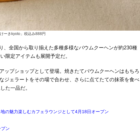
ーきkyoto」税込み888円
り、全国から取り揃えた多種多様なバウムクーヘンが約230種
ない限定アイテムも展開予定だ。
プアップショップとして登場。焼きたてバウムクーヘンはもちろ
かなジェラートをその場で合わせ、さらに点てたての抹茶を食べ
現した一品だ。
本各地の魅力楽しむカフェラウンジとして4月18日オープン
ープン