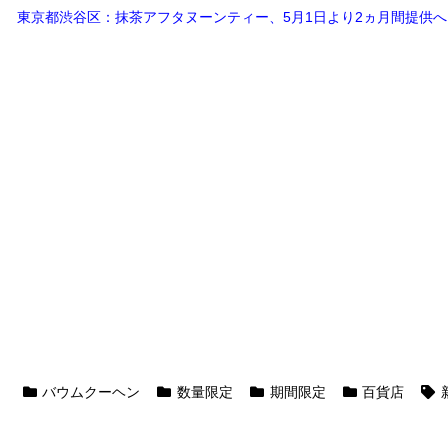
東京都渋谷区：抹茶アフタヌーンティー、5月1日より2ヵ月間提供へ
バウムクーヘン
数量限定
期間限定
百貨店