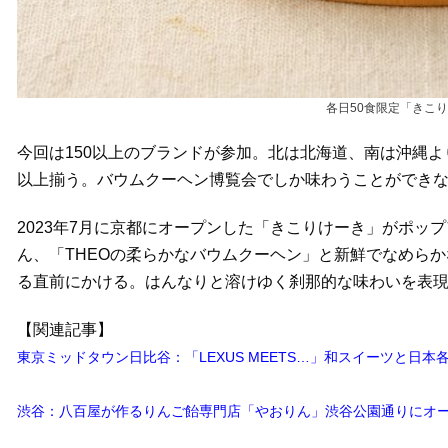
各日50食限定「きこりけ
今回は150以上のブランドが参加。北は北海道、南は沖縄よ
以上揃う。バウムクーヘン博覧会でしか味わうことができ
2023年7月に京都にオープンした「きこりけーき」がポッ
ん、「THEOの柔らかなバウムクーヘン」と新鮮でなめら
る直前にかける。はんなりと溶けゆく刹那的な味わいを表
【関連記事】
東京ミッドタウン日比谷：「LEXUS MEETS…」和スイーツと日
渋谷：八百屋が作るりんご飴専門店「やおりん」渋谷公園通りにオ