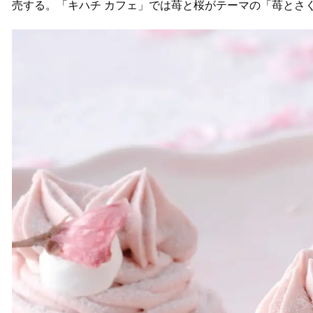
売する。「キハチ カフェ」では苺と桜がテーマの「苺とさ