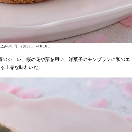
込み648円、2月22日〜4月18日
と苺のジュレ、桜の花や葉を用い、洋菓子のモンブランに和のエ
香る上品な味わいだ。