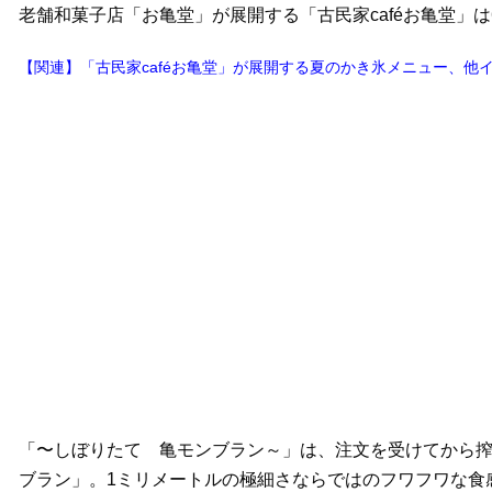
老舗和菓子店「お亀堂」が展開する「古民家caféお亀堂」
【関連】「古民家caféお亀堂」が展開する夏のかき氷メニュー、他
「〜しぼりたて 亀モンブラン～」は、注文を受けてから
ブラン」。1ミリメートルの極細さならではのフワフワな食