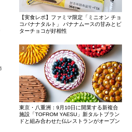
【実食レポ】ファミマ限定「ミニオン チョ
コバナナタルト」 バナナムースの甘みとビ
椿
ターチョコが好相性
オ
節
た
東京・八重洲：9月10日に開業する新複合
施設「TOFROM YAESU」新タルトブラン
ドと組み合わせた仏レストランがオープン