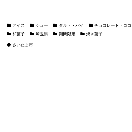
アイス
シュー
タルト・パイ
チョコレート・ココ
和菓子
埼玉県
期間限定
焼き菓子
さいたま市