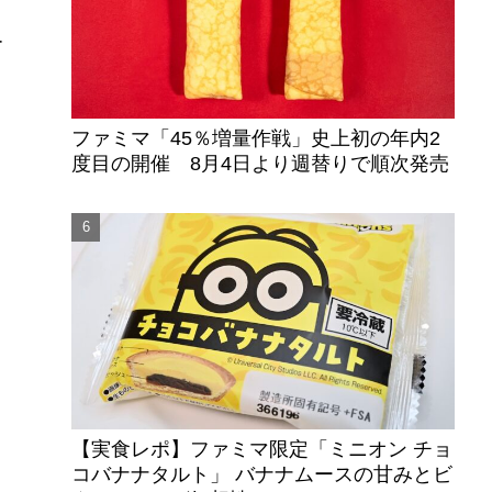
リ
ー
ファミマ「45％増量作戦」史上初の年内2
度目の開催 8月4日より週替りで順次発売
【実食レポ】ファミマ限定「ミニオン チョ
コバナナタルト」 バナナムースの甘みとビ