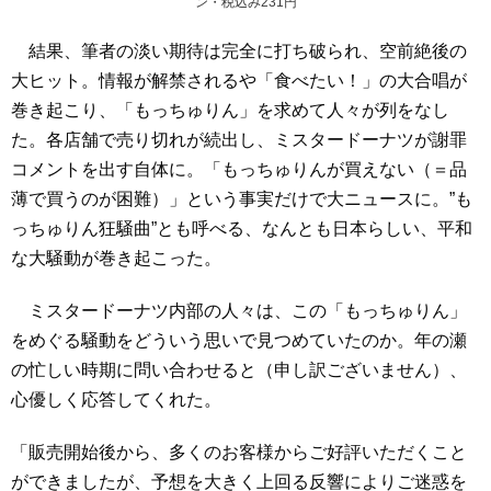
ン・税込み231円
結果、筆者の淡い期待は完全に打ち破られ、空前絶後の
大ヒット。情報が解禁されるや「食べたい！」の大合唱が
巻き起こり、「もっちゅりん」を求めて人々が列をなし
た。各店舗で売り切れが続出し、ミスタードーナツが謝罪
コメントを出す自体に。「もっちゅりんが買えない（＝品
薄で買うのが困難）」という事実だけで大ニュースに。”も
っちゅりん狂騒曲”とも呼べる、なんとも日本らしい、平和
な大騒動が巻き起こった。
ミスタードーナツ内部の人々は、この「もっちゅりん」
をめぐる騒動をどういう思いで見つめていたのか。年の瀬
の忙しい時期に問い合わせると（申し訳ございません）、
心優しく応答してくれた。
「販売開始後から、多くのお客様からご好評いただくこと
ができましたが、予想を大きく上回る反響によりご迷惑を