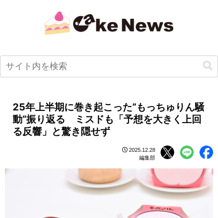
25年上半期に巻き起こった”もっちゅりん騒
動”振り返る ミスドも「予想を大きく上回
る反響」と驚き隠せず
2025.12.28
編集部