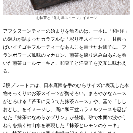
お抹茶と「彩り串スイーツ」イメージ
アフタヌーンティーの始まりを飾るのは、一本に「和×洋」
の魅力が詰まったカラフルな「彩り串スイーツ」。甘酸っ
ぱいイチゴやフルーティーなあんこを乗せたお団子に、フ
ランボワーズ風味のマカロン、煎茶を練り込み白あんを巻
いた煎茶ロールケーキと、和菓子と洋菓子を交互に味わえ
る。
3段プレートには、日本庭園を手のひらサイズに表現した本
物そっくりのお茶スイーツが勢ぞろい。まろやかなムース
がとろける「苔玉に見立てた抹茶ムース」や、器で「しし
おどし」をイメージし、底に和三盆カラメルソースを忍ば
せた「抹茶のなめらかプリン」が登場。砂で水面の波やう
ねりを描く枯山水を表現した「抹茶とレモンのケーキ」