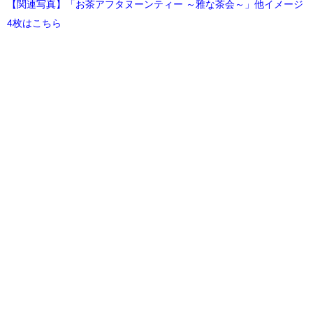
【関連写真】「お茶アフタヌーンティー ～雅な茶会～」他イメージ
4枚はこちら