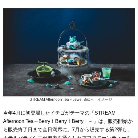
「STREAM Afternoon Tea～Jewel Box～」イメージ
今年4月に初登場したイチゴがテーマの「STREAM
Afternoon Tea～Berry！Berry！Berry！～」は、販売開始か
ら販売終了日まで全日満席に。7月から販売する第2弾も、
ホテルパティシエが趣向を凝らしたアフタヌーンティーを