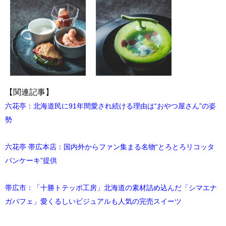
【関連記事】
六花亭：北海道民に91年間愛され続ける理由は“おやつ屋さん”の姿
勢
六花亭 帯広本店：国内外からファン集まる名物“とろとろリコッタ
パンケーキ”提供
帯広市：「十勝トテッポ工房」北海道の素材詰め込んだ「シマエナ
ガパフェ」愛くるしいビジュアルも人気の完売スイーツ