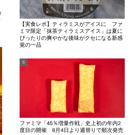
合
ピ
【実食レポ】ティラミスがアイスに ファ
ス
ミマ限定「抹茶ティラミスアイス」は夏に
ぴったりの爽やかな後味がクセになる新感
覚の一品
ファミマ「45％増量作戦」史上初の年内2
度目の開催 8月4日より週替りで順次発売