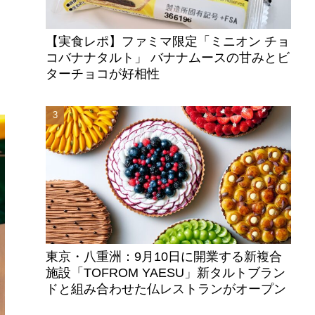
【実食レポ】ファミマ限定「ミニオン チョ
コバナナタルト」 バナナムースの甘みとビ
ターチョコが好相性
東京・八重洲：9月10日に開業する新複合
施設「TOFROM YAESU」新タルトブラン
ドと組み合わせた仏レストランがオープン