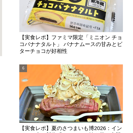
【実食レポ】ファミマ限定「ミニオン チョ
コバナナタルト」 バナナムースの甘みとビ
ターチョコが好相性
【実食レポ】夏のさつまいも博2026：イン