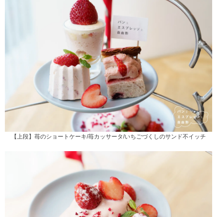
【上段】苺のショートケーキ/苺カッサータ/いちごづくしのサンド不イッチ