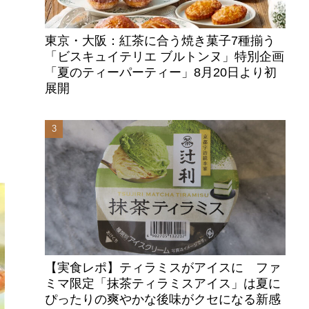
東京・大阪：紅茶に合う焼き菓子7種揃う
「ビスキュイテリエ ブルトンヌ」特別企画
「夏のティーパーティー」8月20日より初
展開
【実食レポ】ティラミスがアイスに ファ
ミマ限定「抹茶ティラミスアイス」は夏に
ぴったりの爽やかな後味がクセになる新感