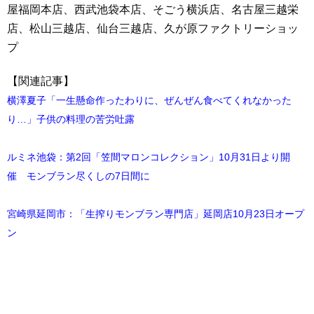
屋福岡本店、西武池袋本店、そごう横浜店、名古屋三越栄
店、松山三越店、仙台三越店、久が原ファクトリーショッ
プ
【関連記事】
横澤夏子「一生懸命作ったわりに、ぜんぜん食べてくれなかった
り…」子供の料理の苦労吐露
ルミネ池袋：第2回「笠間マロンコレクション」10月31日より開
催 モンブラン尽くしの7日間に
宮崎県延岡市：「生搾りモンブラン専門店」延岡店10月23日オープ
ン