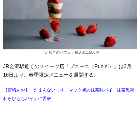
「いちごのパフェ」税込み1,500円
JR金沢駅近くのスイーツ店「プニーニ（Punini）」は3月
16日より、春季限定メニューを展開する。
【宮崎あお】「たまんないっす」マック初の抹茶味パイ「抹茶黒蜜
わらびもちパイ」に舌鼓