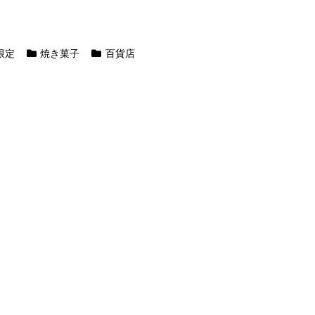
限定
焼き菓子
百貨店