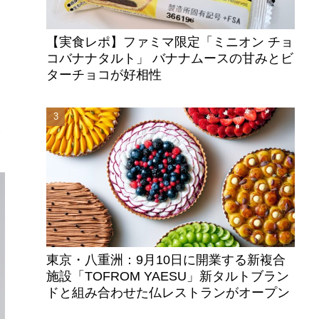
【実食レポ】ファミマ限定「ミニオン チョ
コバナナタルト」 バナナムースの甘みとビ
ターチョコが好相性
楽
い
東京・八重洲：9月10日に開業する新複合
施設「TOFROM YAESU」新タルトブラン
ドと組み合わせた仏レストランがオープン