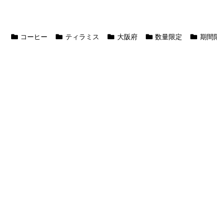
コーヒー
ティラミス
大阪府
数量限定
期間