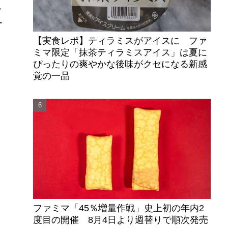
ッ
ー
【実食レポ】ティラミスがアイスに ファ
ミマ限定「抹茶ティラミスアイス」は夏に
ぴったりの爽やかな後味がクセになる新感
覚の一品
ファミマ「45％増量作戦」史上初の年内2
度目の開催 8月4日より週替りで順次発売