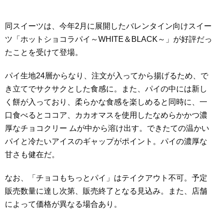
同スイーツは、今年2月に展開したバレンタイン向けスイー
ツ「ホットショコラパイ～WHITE＆BLACK～」が好評だっ
たことを受けて登場。
パイ生地24層からなり、注文が入ってから揚げるため、で
き立てでサクサクとした食感に。また、パイの中には新し
く餅が入っており、柔らかな食感を楽しめると同時に、一
口食べるとココア、カカオマスを使用したなめらかかつ濃
厚なチョコクリー ムが中から溶け出す。できたての温かい
パイと冷たいアイスのギャップがポイント。パイの濃厚な
甘さも健在だ。
なお、「チョコもちっとパイ」はテイクアウト不可。予定
販売数量に達し次第、販売終了となる見込み。また、店舗
によって価格が異なる場合あり。