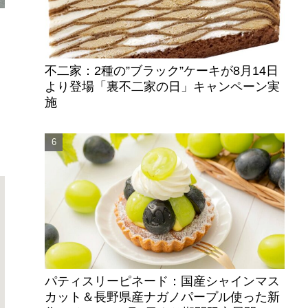
ト
不二家：2種の”ブラック”ケーキが8月14日
より登場「裏不二家の日」キャンペーン実
施
パティスリーピネード：国産シャインマス
カット＆長野県産ナガノパープル使った新