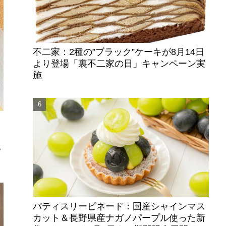
不二家：2種の”ブラック”ケーキが8月14日
より登場「裏不二家の日」キャンペーン実
施
ぱ
パティスリーピネード：国産シャインマス
カット＆長野県産ナガノパープル使った新