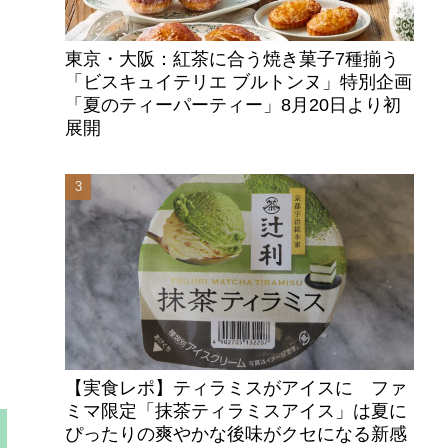
東京・大阪：紅茶に合う焼き菓子7種揃う
「ビスキュイテリエ ブルトンヌ」特別企画
「夏のティーパーティー」8月20日より初
展開
【実食レポ】ティラミスがアイスに ファ
ミマ限定「抹茶ティラミスアイス」は夏に
ぴったりの爽やかな後味がクセになる新感