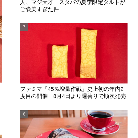
人、マジ天才 スタバの夏季限定タルトが
ご褒美すぎた件
ファミマ「45％増量作戦」史上初の年内2
度目の開催 8月4日より週替りで順次発売
」
栗