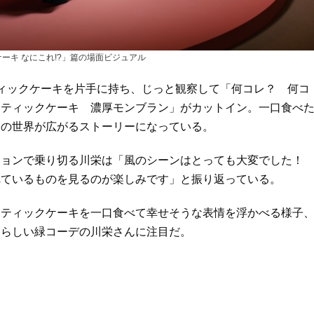
ーキ なにこれ!?」篇の場面ビジュアル
ィックケーキを片手に持ち、じっと観察して「何コレ？ 何コ
スティックケーキ 濃厚モンブラン」がカットイン。一口食べ
ムの世界が広がるストーリーになっている。
ションで乗り切る川栄は「風のシーンはとっても大変でした
れているものを見るのが楽しみです」と振り返っている。
スティックケーキを一口食べて幸せそうな表情を浮かべる様子
春らしい緑コーデの川栄さんに注目だ。